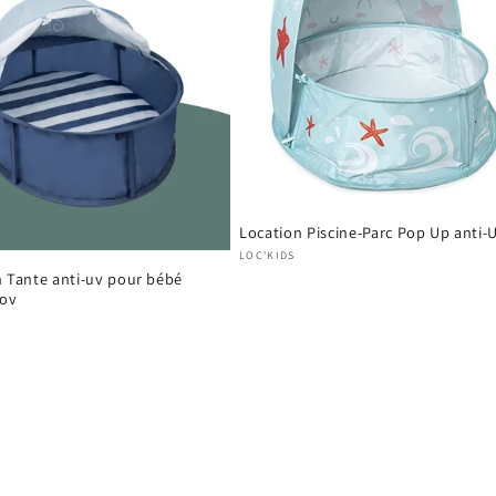
Location Piscine-Parc Pop Up anti-
Produttore:
LOC'KIDS
n Tante anti-uv pour bébé
ov
ore: