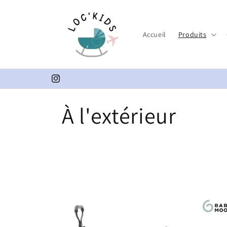
Vai
direttamente
ai contenuti
Accueil
Produits
Instagram
C
À l'extérieur
o
l
l