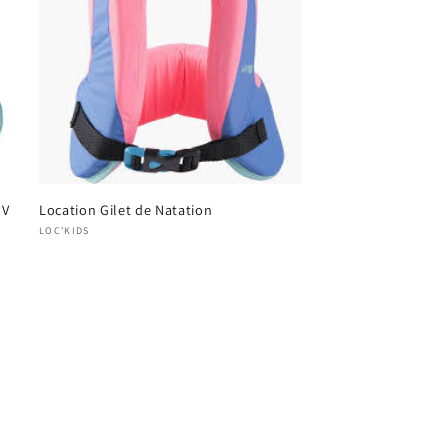
UV
Location Gilet de Natation
Produttore:
LOC'KIDS