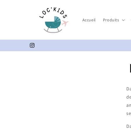
Vai
direttamente
ai contenuti
Accueil
Produits
Instagram
Da
de
am
se
Da