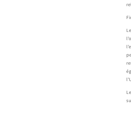
re
Fi
Le
l’
l’
pe
re
ég
l’
Le
su