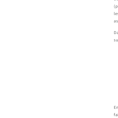
(p
le
as
Da
su
En
fa