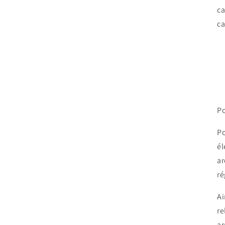
ca
ca
Po
Po
él
ar
ré
Ai
re
ar