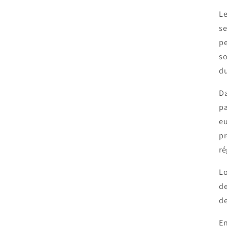
Le
se
pe
so
du
Da
pa
eu
pr
ré
Lo
de
de
En