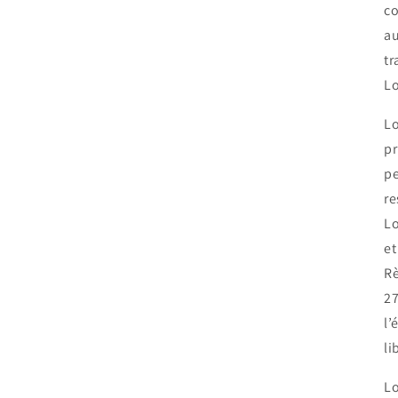
co
au
tr
Lo
Lo
pr
pe
re
Lo
et
Rè
27
l’
li
Lo