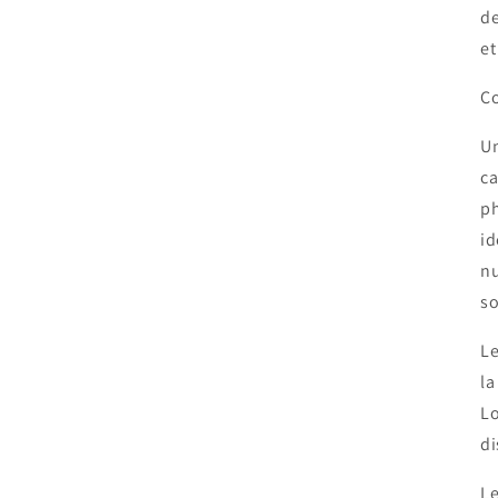
de
et
Co
Un
ca
ph
id
nu
so
Le
la
Lo
di
Le