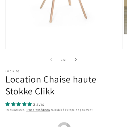
O
le
m
2
Ouvrir
d
le
u
média
de
1
/
3
f
1
m
dans
LOC'KIDS
une
Location Chaise haute
fenêtre
modale
Stokke Clikk
2 avis
Taxes incluses.
Frais d'expédition
calculés à l'étape de paiement.