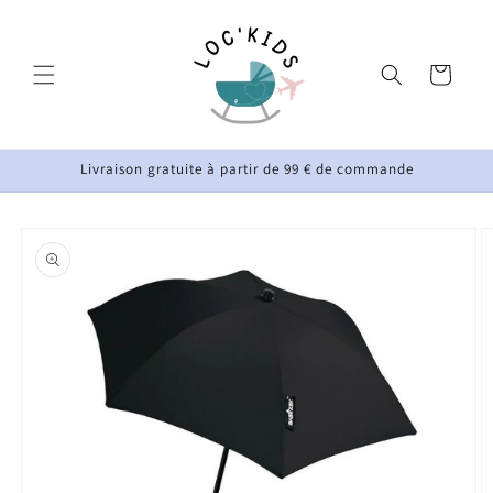
et
passer
au
contenu
Panier
Livraison gratuite à partir de 99 € de commande
Passer aux
informations
produits