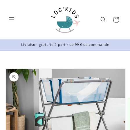
et
passer
au
contenu
Panier
Livraison gratuite à partir de 99 € de commande
Passer aux
informations
produits