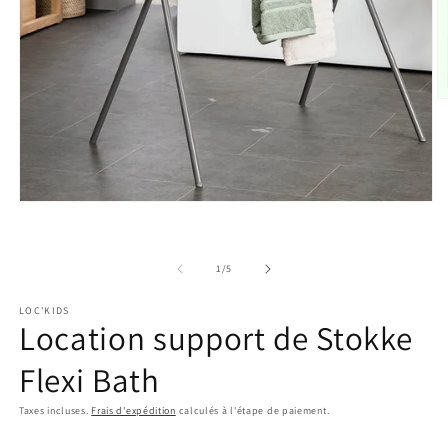
O
le
m
2
d
u
f
Ouvrir
m
le
média
1
dans
de
1
/
5
une
fenêtre
LOC'KIDS
modale
Location support de Stokke
Flexi Bath
Taxes incluses.
Frais d'expédition
calculés à l'étape de paiement.